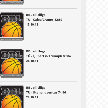
BBL eliitliiga
TÜ - Kalev/Cramo 82:89
15.10.11
BBL eliitliiga
TÜ - Ljubertsõ Triumph 85:84
24.10.11
BBL eliitliiga
TÜ - Utena Juventus 74:96
28.10.11