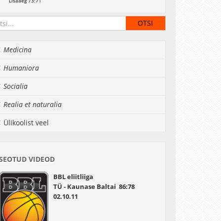
Lisaaeg 73:71
Medicina
Humaniora
Socialia
Realia et naturalia
Ülikoolist veel
SEOTUD VIDEOD
BBL eliitliiga
TÜ - Kaunase Baltai 86:78
02.10.11