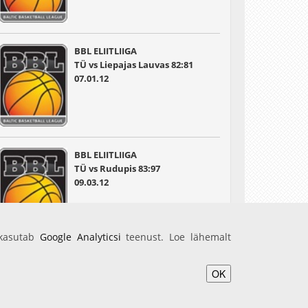
BBL ELIITLIIGA
TÜ vs Liepajas Lauvas 82:81
07.01.12
BBL ELIITLIIGA
TÜ vs Rudupis 83:97
09.03.12
 kasutab
Google Analyticsi
teenust. Loe lähemalt
OK