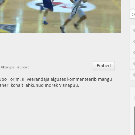
Auto
Esituskiirused
Embed
korvpall
Sport
o Torim. III veerandaja alguses kommenteerib mängu
eeneri kohalt lahkunud Indrek Visnapuu.