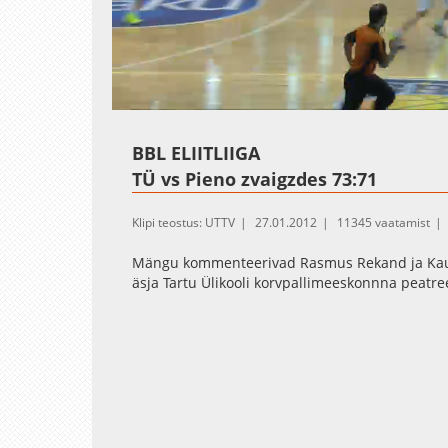
Loaded
:
Unmute
1.02%
BBL ELIITLIIGA
TÜ vs Pieno zvaigzdes 73:71
Klipi teostus: UTTV
27.01.2012
11345 vaatamist
Mängu kommenteerivad Rasmus Rekand ja Kaup
äsja Tartu Ülikooli korvpallimeeskonnna peatr