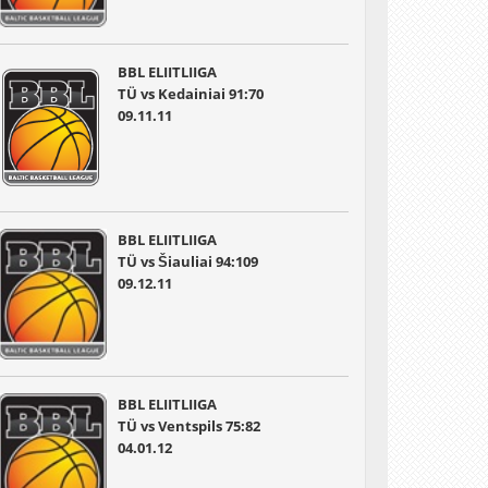
BBL ELIITLIIGA
TÜ vs Kedainiai 91:70
09.11.11
BBL ELIITLIIGA
TÜ vs Šiauliai 94:109
09.12.11
BBL ELIITLIIGA
TÜ vs Ventspils 75:82
04.01.12