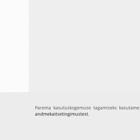
Parema kasutuskogemuse tagamiseks kasutame 
andmekaitsetingimustest
.
Avaleht
Videod
Fotod
Teenused
Sisene