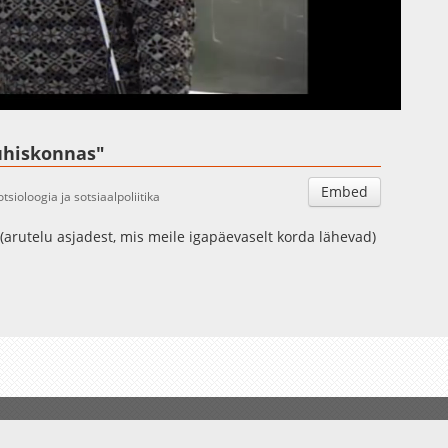
Auto
Esituskiirused
ühiskonnas"
Embed
otsioloogia ja sotsiaalpoliitika
arutelu asjadest, mis meile igapäevaselt korda lähevad)