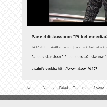
Loaded
:
Unmute
73.02%
Paneeldiskussioon "Piibel meedia
14.12.2006
4240 vaatamist
varia
Usuteadus
S
Paneeldiskussioon " Piibel meediaühiskonnas" (
Lisainfo veebis:
http://www.ut.ee/196176
Avaleht
Videod
Fotod
Teenused
Sisene