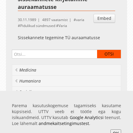
auraamatusse
Embed
30.11.1989
4897 vaatamist
varia
Pidulikud sündmused
Varia
Sissekannete tegemine TÜ auraamatusse
Medicina
Humaniora
Socialia
Realia et naturalia
Parema kasutuskogemuse tagamiseks kasutame
küpsiseid. UTTV veeb ei töötle ega kogu
Ülikoolist veel
isikuandmeid. UTTV kasutab
Google Analyticsi
teenust.
Loe lähemalt
andmekaitsetingimustest
.