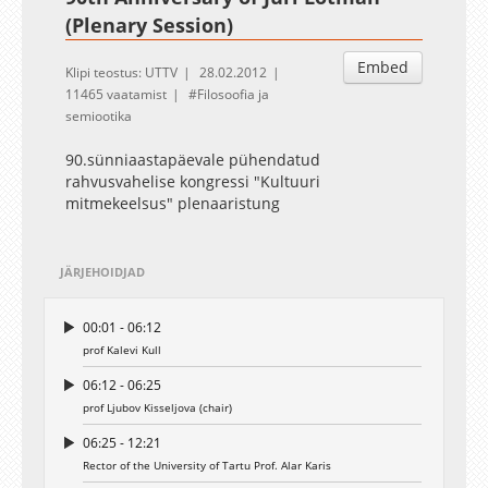
(Plenary Session)
Embed
Klipi teostus: UTTV
28.02.2012
11465 vaatamist
Filosoofia ja
semiootika
90.sünniaastapäevale pühendatud
rahvusvahelise kongressi "Kultuuri
mitmekeelsus" plenaaristung
JÄRJEHOIDJAD
00:01 - 06:12
prof Kalevi Kull
06:12 - 06:25
prof Ljubov Kisseljova (chair)
06:25 - 12:21
Rector of the University of Tartu Prof. Alar Karis