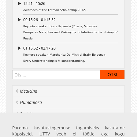
12:21 - 15:26
Awardees of the Lotman Scholarship 2012.
00:15:26 - 01:15:52
Keynote speaker: Boris Uspenski (Russia, Moscow).
Europe as Metaphor and Metonymy in Relation to the History of
Russia.
01:15:52 - 02:17:20
Keynote speaker: Margherita De Michiel (Italy, Bologna).
Every Understanding is Misunderstanding.
Medicina
Humaniora
Socialia
Realia et naturalia
Parema kasutuskogemuse tagamiseks kasutame
küpsiseid. UTTV veeb ei töötle ega kogu
Ülikoolist veel