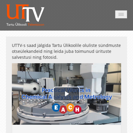
AVALEHT
VIDEOD
FOTOD
TEENUSED
UTTV-s saad jälgida Tartu Ülikoolile oluliste sündmuste
otseülekandeid ning leida juba toimunud ürituste
salvestusi ning fotosid.
Play
Video