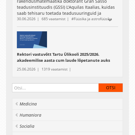
rakendusmatemaatika doktorant Gran Sasso
teadusinstituudis (GSSI) L'Aquilas Itaalias, kuidas
saab tehisaru toetada teadusuuringuid ja
30.06.2026
685 vaatamist
Füüsika ja astrofüüsika
tutvustab mitmeagentset tehisarusüsteemi
DENARIO, mis on loodud teadlaste igapäevatöö
abistamiseks. Milline näeb teadlase elu tegelikult
välja ja milliste väljakutsetega seisavad teadlased
silmitsi? Vaagime ka tehisaru eetilisi tagajärgi
teaduses, sealhulgas võimalusi, piiranguid ja
Rektori vastuvõtt Tartu Ülikooli 2025/2026.
vastutust, mis kaasnevad intelligentsete
akadeemilise aasta cum laude lõpetanute auks
süsteemide integreerimisega avastusprotsessi.
25.06.2026
1319 vaatamist
Medicina
Humaniora
Socialia