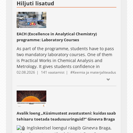
Hiljuti lisatud
EACH (Excellence in Analytical Chemistry)
programme: Laboratory Courses
As part of the programme, students have to pass
two mandatory laboratory courses. One of them
is Practical Works in Chemical Analysis and
Metrology. It gives students confidence in
performing instrumental chemical analysis using
02.08.2026
141 vaatamist
Keemia ja materjaliteadus
different types of equipment and in the practical
implementation of measurement uncertainty
evaluation.
The 2025 intake students had the opportunity to
record their work during one of the laboratory
sessions, which are presented in the following
Avalik loeng „Küsimustest avastusteni: kuidas saab
video.
tehisaru toetada teadusuuringuid?“ Ginevra Braga
Ingliskeelsel loengul räägib Ginevra Braga,