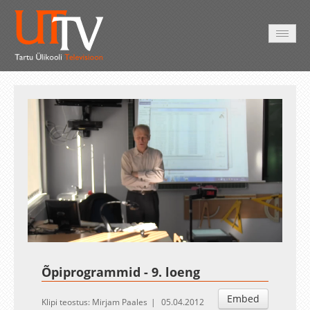
AVALEHT
VIDEOD
FOTOD
TEENUSED
Auto
Loaded
:
Unmute
Esituskiirused
1.11%
Õpiprogrammid - 9. loeng
Embed
Klipi teostus: Mirjam Paales
05.04.2012