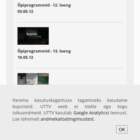
Õpiprogrammid - 12. loeng
03.05.12
Õpiprogrammid - 13. loeng
10.05.12
Õpiprogrammid - 14. loeng
Parema kasutuskogemuse tagamiseks kasutame
17.05.12
küpsiseid. UTTV veeb ei töötle ega kogu
isikuandmeid. UTTV kasutab
Google Analyticsi
teenust.
Loe lähemalt
andmekaitsetingimustest
.
OK
Avaleht
Videod
Fotod
Teenused
Sisene