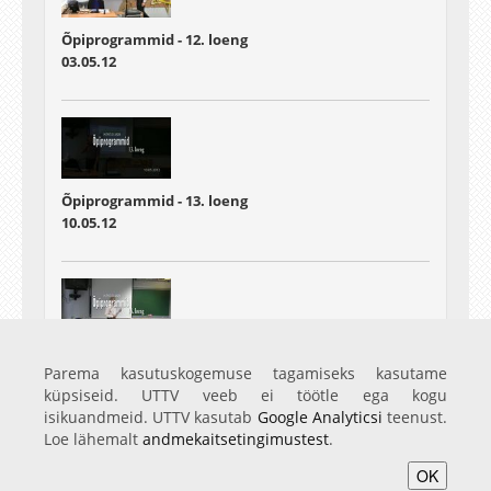
Õpiprogrammid - 12. loeng
03.05.12
Õpiprogrammid - 13. loeng
10.05.12
Õpiprogrammid - 14. loeng
Parema kasutuskogemuse tagamiseks kasutame
17.05.12
küpsiseid. UTTV veeb ei töötle ega kogu
isikuandmeid. UTTV kasutab
Google Analyticsi
teenust.
Loe lähemalt
andmekaitsetingimustest
.
OK