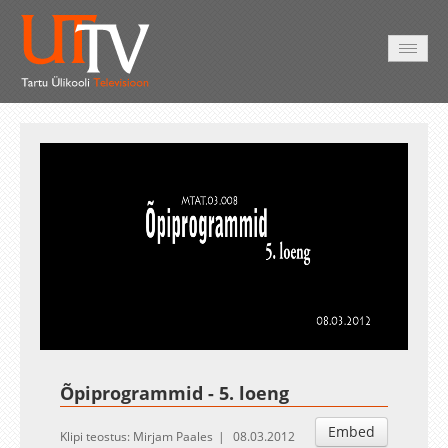
AVALEHT
VIDEOD
FOTOD
TEENUSED
Auto
Loaded
:
Unmute
Esituskiirused
0.00%
Õpiprogrammid - 5. loeng
Embed
Klipi teostus: Mirjam Paales
08.03.2012