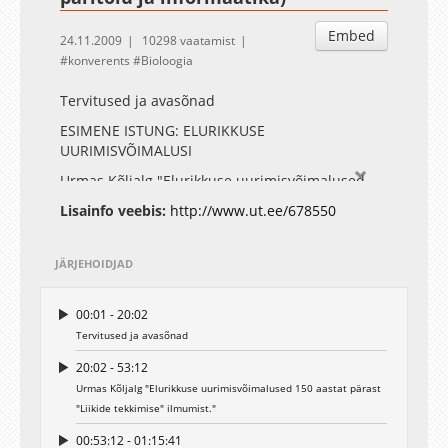
Embed
24.11.2009
10298 vaatamist
konverents
Bioloogia
Tervitused ja avasõnad
ESIMENE ISTUNG: ELURIKKUSE
UURIMISVÕIMALUSI
Urmas Kõljalg "Elurikkuse uurimisvõimalused
150 aastat pärast "Liikide tekkimise" ilmumist"
Lisainfo veebis:
http://www.ut.ee/678550
Toomas Tammaru "Fülogeneetilise
lähenemisviisi rakendamisest ökoloogias"
JÄRJEHOIDJAD
00:01 - 20:02
Tervitused ja avasõnad
20:02 - 53:12
Urmas Kõljalg "Elurikkuse uurimisvõimalused 150 aastat pärast
"Liikide tekkimise" ilmumist."
00:53:12 - 01:15:41