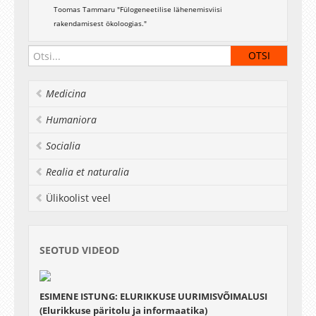
Toomas Tammaru "Fülogeneetilise lähenemisviisi
rakendamisest ökoloogias."
Medicina
Humaniora
Socialia
Realia et naturalia
Ülikoolist veel
SEOTUD VIDEOD
ESIMENE ISTUNG: ELURIKKUSE UURIMISVÕIMALUSI
(Elurikkuse päritolu ja informaatika)