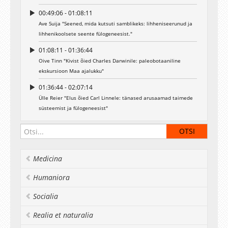
00:49:06 - 01:08:11
Ave Suija "Seened, mida kutsuti samblikeks: lihheniseerunud ja
lihhenikoolsete seente fülogeneesist."
01:08:11 - 01:36:44
Oive Tinn "Kivist õied Charles Darwinile: paleobotaaniline
ekskursioon Maa ajalukku"
01:36:44 - 02:07:14
Ülle Reier "Elus õied Carl Linnele: tänased arusaamad taimede
süsteemist ja fülogeneesist"
Medicina
Humaniora
Socialia
Realia et naturalia