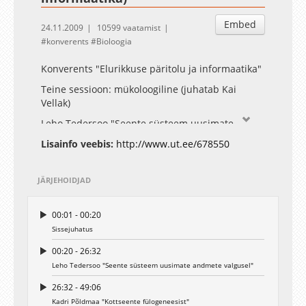
Embed
24.11.2009
10599 vaatamist
konverents
Bioloogia
Konverents "Elurikkuse päritolu ja informaatika"
Teine sessioon: mükoloogiline (juhatab Kai
Vellak)
Leho Tedersoo "Seente süsteem uusimate
andmete valgusel"
Lisainfo veebis:
http://www.ut.ee/678550
Kadri Põldmaa "Kottseente fülogeneesist"
Ave Suija "Seened, mida kutsuti samblikeks:
JÄRJEHOIDJAD
lihheniseerunud ja lihhenikoolsete seente
fülogeneesist"
00:01 - 00:20
Kolmas sessioon: botaanilne (juhatab Tiiu Kull)
Sissejuhatus
Oive Tinn "Kivist õied Charles Darwinile:
00:20 - 26:32
paleobotaaniline ekskursioon Maa ajalukku"
Leho Tedersoo "Seente süsteem uusimate andmete valgusel"
Ülle Reier "Elus õied Carl Linnele: tänased
26:32 - 49:06
arusaamad taimede süsteemist ja fülogeneesist"
Kadri Põldmaa "Kottseente fülogeneesist"