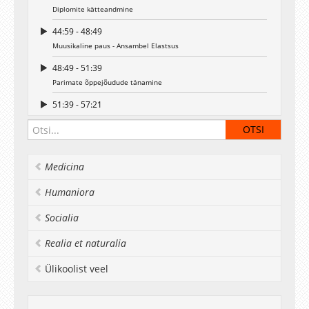
Diplomite kätteandmine
44:59 - 48:49
Muusikaline paus - Ansambel Elastsus
48:49 - 51:39
Parimate õppejõudude tänamine
51:39 - 57:21
Lõpetajate sõnavõtt - Laura Kõiv
00:57:21 - 01:00:21
Lõpetajate sõnavõtt - Melvin Alliksaar
Medicina
01:00:21 - 01:02:38
Humaniora
Gaudeamus
01:02:38 - 01:10:05
Socialia
Lõpetajate väljumine
Realia et naturalia
Ülikoolist veel