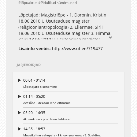
lõpuaktus
Pidulikud sündmused
Lõpetajad: Magistriõpe - 1. Doronin, Kristin
18.06.2010 U Usuteaduse magister
(religiooniantropoloogia) 2. Ellermäe, Sirli
18.06.2010 U Usuteaduse magister 3. Himma,
Kairi 18.06.2010 U Usuteaduse magister
(religiooniantropoloogia) 4. Härm, Silja
Lisainfo veebis:
http://www.ut.ee/719477
28.06.2010 T Magister theologiae 5. Jakobson,
Jonas 18.06.2010 U Usuteaduse magister 6.
Kand, Merle 28.06.2010 T Magister theologiae 7.
JÄRJEHOIDJAD
Kubjas, Raino 18.06.2010 U Usuteaduse magister
(religiooniantropoloogia) 8. Kull, Jako 18.06.2010
00:01 - 01:14
U Usuteaduse magister (religiooniantropoloogia)
Lõpetajate sisenemine
9. Küttis, Marja-Liisa 18.06.2010 U Usuteaduse
magister (religioonipedagoogika) 10. Laks, Siret
01:14 - 05:20
18.06.2010 U Usuteaduse magister
Avasõna - dekaan Riho Altnurme
(religioonipedagoogika) 11. Lill, Triin 18.06.2010
U Usuteaduse magister (religioonipedagoogika)
05:20 - 14:35
12. Mändmets, Helina 18.06.2010 U Usuteaduse
Aktusekõne - prof Tõnu Lehtsaar
magister (religiooniantropoloogia) 13. Parijõgi,
14:35 - 18:53
Aivi 18.06.2010 U Usuteaduse magister
Muusikaline vahepala - I know you know /E. Spalding