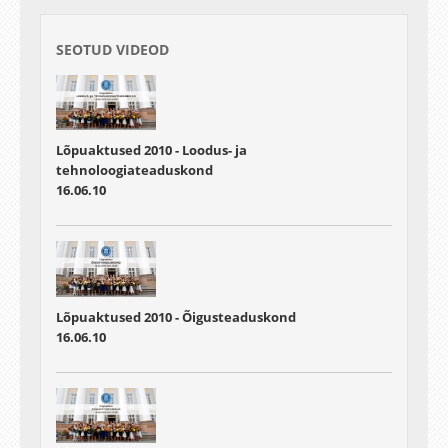
01:00:12 - 01:06:05
Lõpetajate väljumine
SEOTUD VIDEOD
Lõpuaktused 2010 - Loodus- ja
tehnoloogiateaduskond
16.06.10
Lõpuaktused 2010 - Õigusteaduskond
16.06.10