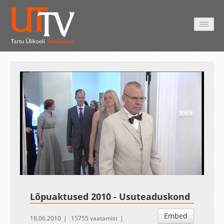
AVALEHT
VIDEOD
FOTOD
TEENUSED
Auto
Loaded
:
Unmute
Esituskiirused
2.03%
Lõpuaktused 2010 - Usuteaduskond
Embed
18.06.2010
15755 vaatamist