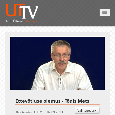
AVALEHT
VIDEOD
FOTOD
TEENUSED
Auto
Loaded
:
Unmute
Esituskiirused
2.73%
Ettevõtluse olemus - Tõnis Mets
Vali tegevus
Klipi teostus: UTTV
02.09.2013