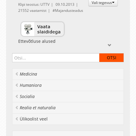
Vali tegevus
Klipi teostus: UTTV
09.10.2013
21552 vaatamist
Majandusteadus
Ettevõtluse alused
Medicina
Humaniora
Socialia
Realia et naturalia
Ülikoolist veel