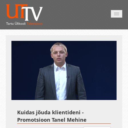
AVALEHT
VIDEOD
FOTOD
TEENUSED
Auto
Loaded
:
Unmute
Esituskiirused
9.66%
Kuidas jõuda klientideni -
Promotsioon Tanel Mehine