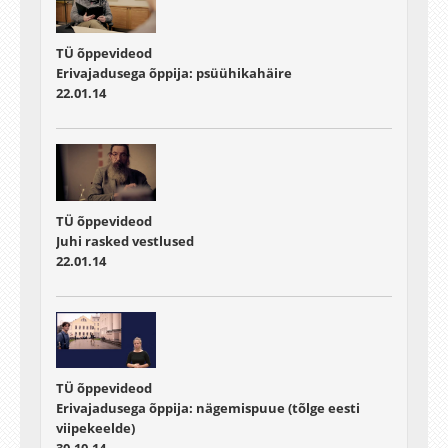
TÜ õppevideod
Erivajadusega õppija: psüühikahäire
22.01.14
TÜ õppevideod
Juhi rasked vestlused
22.01.14
TÜ õppevideod
Erivajadusega õppija: nägemispuue (tõlge eesti
viipekeelde)
30.10.14