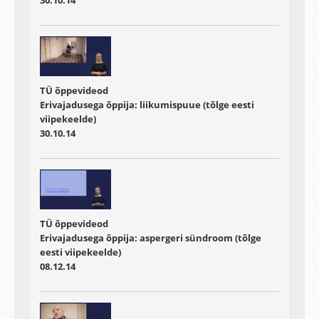
TÜ õppevideod
Erivajadusega õppija: liikumispuue (tõlge eesti
viipekeelde)
30.10.14
TÜ õppevideod
Erivajadusega õppija: aspergeri sündroom (tõlge
eesti viipekeelde)
08.12.14