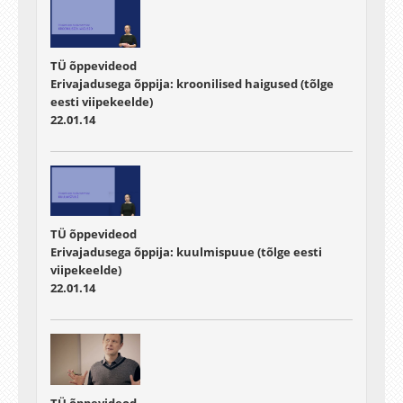
TÜ õppevideod
Erivajadusega õppija: kroonilised haigused (tõlge
eesti viipekeelde)
22.01.14
TÜ õppevideod
Erivajadusega õppija: kuulmispuue (tõlge eesti
viipekeelde)
22.01.14
TÜ õppevideod