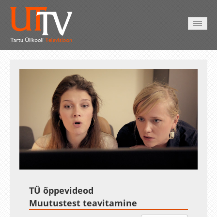
AVALEHT
VIDEOD
FOTOD
TEENUSED
Auto
Loaded
:
Unmute
Esituskiirused
Subtitles
15.48%
TÜ õppevideod
Muutustest teavitamine