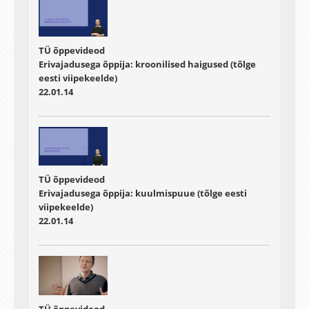
TÜ õppevideod
Erivajadusega õppija: kroonilised haigused (tõlge
eesti viipekeelde)
22.01.14
TÜ õppevideod
Erivajadusega õppija: kuulmispuue (tõlge eesti
viipekeelde)
22.01.14
TÜ õppevideod