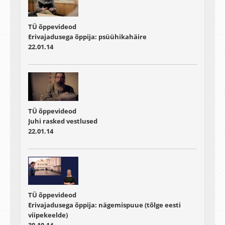
TÜ õppevideod
Erivajadusega õppija: psüühikahäire
22.01.14
TÜ õppevideod
Juhi rasked vestlused
22.01.14
TÜ õppevideod
Erivajadusega õppija: nägemispuue (tõlge eesti
viipekeelde)
30.10.14