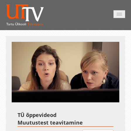
HOME
VIDEO
PHOTO
SERVICES
Auto
Loaded
:
Unmute
Esituskiirused
Subtitles
15.48%
TÜ õppevideod
Muutustest teavitamine