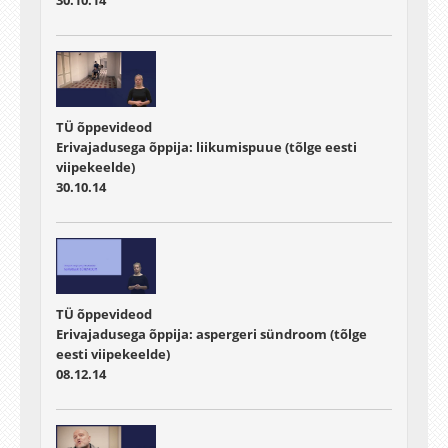
TÜ õppevideod
Erivajadusega õppija: liikumispuue (tõlge eesti
viipekeelde)
30.10.14
TÜ õppevideod
Erivajadusega õppija: aspergeri sündroom (tõlge
eesti viipekeelde)
08.12.14