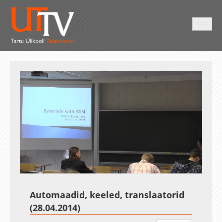
AVALEHT
VIDEOD
FOTOD
TEENUSED
Auto
Loaded
:
Unmute
Esituskiirused
0.27%
Automaadid, keeled, translaatorid
(28.04.2014)