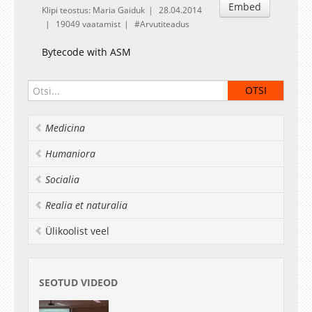
Embed
Klipi teostus: Maria Gaiduk
28.04.2014
19049 vaatamist
Arvutiteadus
Bytecode with ASM
Medicina
Humaniora
Socialia
Realia et naturalia
Ülikoolist veel
SEOTUD VIDEOD