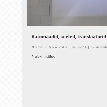
Loaded
:
Unmute
0.26%
Automaadid, keeled, translaatorid 
Klipi teostus: Maria Gaiduk
26.05.2014
17047 vaat
Projekti esitlus