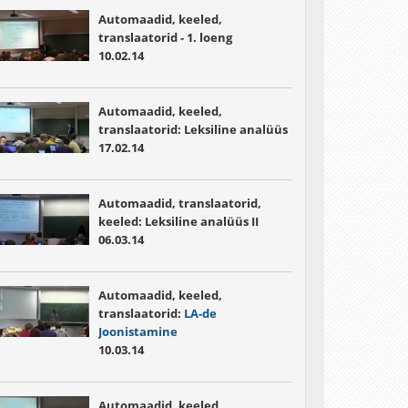
Automaadid, keeled,
translaatorid - 1. loeng
10.02.14
Automaadid, keeled,
translaatorid: Leksiline analüüs
17.02.14
Automaadid, translaatorid,
keeled: Leksiline analüüs II
06.03.14
Automaadid, keeled,
translaatorid:
LA-de
Joonistamine
10.03.14
Automaadid, keeled,