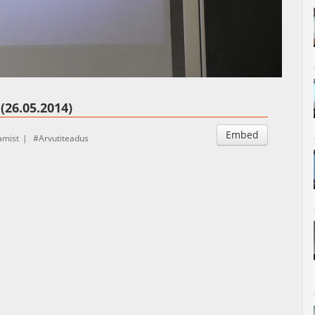
Auto
Esituskiirused
(26.05.2014)
Embed
amist
Arvutiteadus