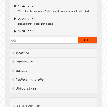
18:42 - 20:20
Tartu lipu heiskamine. Seda teevad Urmas Kruuse ja Alar Karis
20:20 - 24:58
Dekaan prof Peeter Burki kõne
24:58 - 29:14
Keemiainstituudi direktor Enn Lusti kõne
29:37 - 31:10
Aivar Tuulberg ulatab rektorile hoone sümboolse võtme
Medicina
31:18 - 32:57
Humaniora
Lindi lõikamine ja hoone avamine
32:57 - 43:05
Socialia
Sisenemine keemiahoonesse ja VIP-ide ringkaik mõningatesse
Realia et naturalia
laboritesse. Ekskursioonijuhiks on Enn Lust.
43:08 - 45:08
Ülikoolist veel
dots Tullio Ilometsa muljed uuest keemiahoonest
00:45:08 - 01:04:20
vastuvõtt, tänuavaldused
SEOTUD VIDEOD