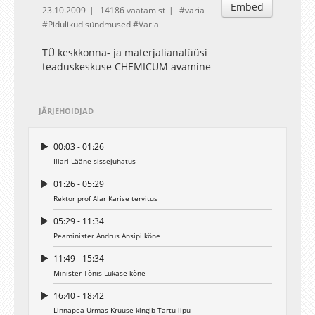
Embed
23.10.2009
14186 vaatamist
varia
Pidulikud sündmused
Varia
TÜ keskkonna- ja materjalianalüüsi
teaduskeskuse CHEMICUM avamine
JÄRJEHOIDJAD
00:03 - 01:26
Illari Lääne sissejuhatus
01:26 - 05:29
Rektor prof Alar Karise tervitus
05:29 - 11:34
Peaminister Andrus Ansipi kõne
11:49 - 15:34
Minister Tõnis Lukase kõne
16:40 - 18:42
Linnapea Urmas Kruuse kingib Tartu lipu