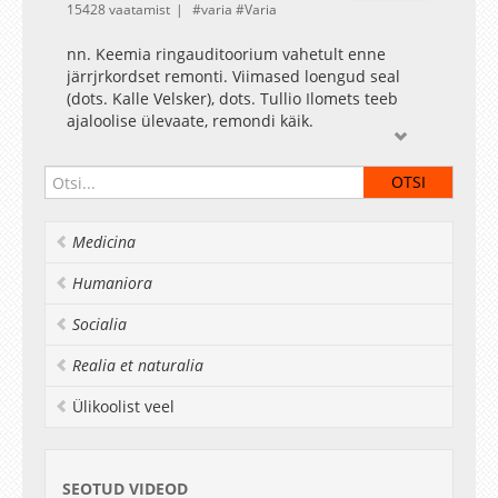
15428 vaatamist
varia
Varia
nn. Keemia ringauditoorium vahetult enne
järrjrkordset remonti. Viimased loengud seal
(dots. Kalle Velsker), dots. Tullio Ilomets teeb
ajaloolise ülevaate, remondi käik.
Medicina
Humaniora
Socialia
Realia et naturalia
Ülikoolist veel
SEOTUD VIDEOD