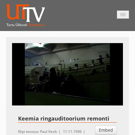
AVALEHT
VIDEOD
FOTOD
TEENUSED
Auto
Loaded
:
Unmute
Esituskiirused
1.05%
Keemia ringauditoorium remonti
Embed
Klipi teostus: Paul Vesik
11.11.1996