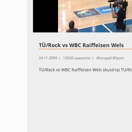
Loaded
:
Unmute
0.41%
TÜ/Rock vs WBC Raiffeisen Wels
24.11.2009
12026 vaatamist
korvpall
Sport
TÜ/Rock vs WBC Raiffeisen Wels (Austria) TÜ/Ro