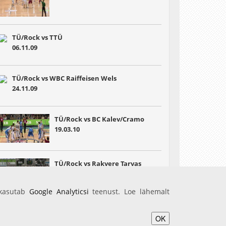
TÜ/Rock vs TTÜ
06.11.09
TÜ/Rock vs WBC Raiffeisen Wels
24.11.09
TÜ/Rock vs BC Kalev/Cramo
19.03.10
TÜ/Rock vs Rakvere Tarvas
04.05.10
 kasutab
Google Analyticsi
teenust. Loe lähemalt
OK