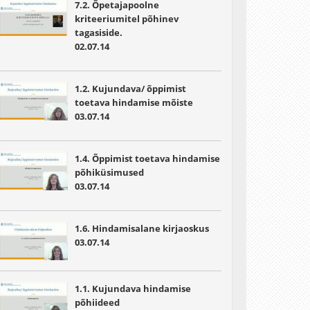
7.2. Õpetajapoolne
kriteeriumitel põhinev
tagasiside.
02.07.14
1.2. Kujundava/ õppimist
toetava hindamise mõiste
03.07.14
1.4. Õppimist toetava hindamise
põhiküsimused
03.07.14
1.6. Hindamisalane kirjaoskus
03.07.14
1.1. Kujundava hindamise
põhiideed