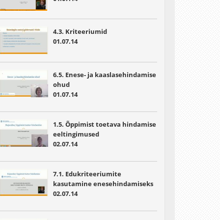
4.3. Kriteeriumid
01.07.14
6.5. Enese- ja kaaslasehindamise
ohud
01.07.14
1.5. Õppimist toetava hindamise
eeltingimused
02.07.14
7.1. Edukriteeriumite
kasutamine enesehindamiseks
02.07.14