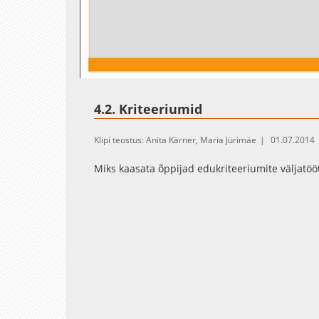
Loaded
:
Unmute
82.36%
4.2. Kriteeriumid
Klipi teostus: Anita Kärner, Maria Jürimäe
01.07.2014
Miks kaasata õppijad edukriteeriumite väljatö