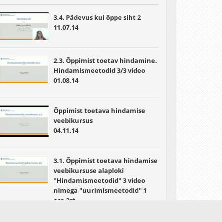
3.4. Pädevus kui õppe siht 2
11.07.14
2.3. Õppimist toetav hindamine.
Hindamismeetodid 3/3 video
01.08.14
Õppimist toetava hindamise
veebikursus
04.11.14
3.1. Õppimist toetava hindamise
veebikursuse alaploki
"Hindamismeetodid" 3 video
nimega "uurimismeetodid" 1
osa 2st
28.03.15