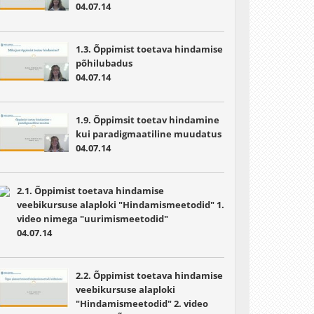
04.07.14
1.3. Õppimist toetava hindamise
põhilubadus
04.07.14
1.9. Õppimsit toetav hindamine
kui paradigmaatiline muudatus
04.07.14
2.1. Õppimist toetava hindamise
veebikursuse alaploki "Hindamismeetodid" 1.
video nimega "uurimismeetodid"
04.07.14
2.2. Õppimist toetava hindamise
veebikursuse alaploki
"Hindamismeetodid" 2. video