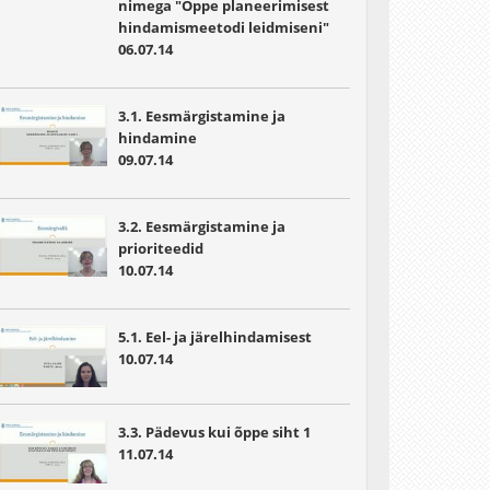
nimega "Õppe planeerimisest
hindamismeetodi leidmiseni"
06.07.14
3.1. Eesmärgistamine ja
hindamine
09.07.14
3.2. Eesmärgistamine ja
prioriteedid
10.07.14
5.1. Eel- ja järelhindamisest
10.07.14
3.3. Pädevus kui õppe siht 1
11.07.14