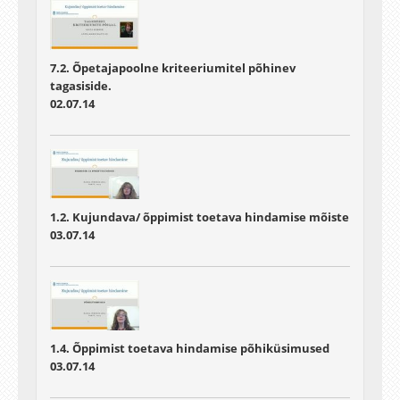
7.2. Õpetajapoolne kriteeriumitel põhinev
tagasiside.
02.07.14
1.2. Kujundava/ õppimist toetava hindamise mõiste
03.07.14
1.4. Õppimist toetava hindamise põhiküsimused
03.07.14