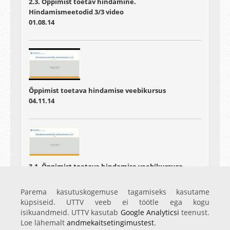
2.3. Õppimist toetav hindamine.
Hindamismeetodid 3/3 video
01.08.14
Õppimist toetava hindamise veebikursus
04.11.14
3.1. Õppimist toetava hindamise veebikursuse
alaploki "Hindamismeetodid" 3 video nimega
"uurimismeetodid" 1 osa 2st
Parema kasutuskogemuse tagamiseks kasutame
28.03.15
küpsiseid. UTTV veeb ei töötle ega kogu
isikuandmeid. UTTV kasutab
Google Analyticsi
teenust.
Loe lähemalt
andmekaitsetingimustest
.