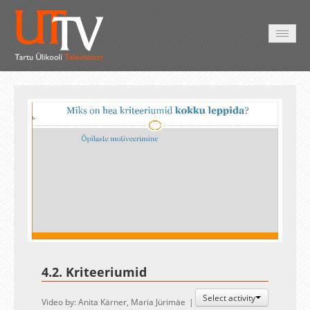
HOME
VIDEO
PHOTO
SERVICES
Auto
Loaded
:
Unmute
Esituskiirused
81.96%
4.2. Kriteeriumid
Select activity
Video by: Anita Kärner, Maria Jürimäe