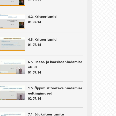
4.2. Kriteeriumid
01.07.14
4.3. Kriteeriumid
01.07.14
6.5. Enese- ja kaaslasehindamise
ohud
01.07.14
1.5. Õppimist toetava hindamise
eeltingimused
02.07.14
7.1. Edukriteeriumite