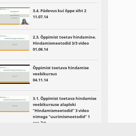
3.4. Pädevus kui õppe siht 2
11.07.14
2.3. Õppimist toetav hindamine.
Hindamismeetodid 3/3 video
01.08.14
Õppimist toetava hindamise
veebikursus
04.11.14
3.1. Õppimist toetava hindamise
veebikursuse alaploki
"Hindamismeetodid" 3 video
nimega "uurimismeetodid" 1
osa 2st
28.03.15