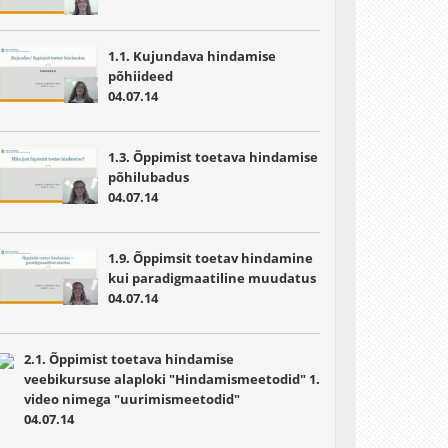
1.1. Kujundava hindamise
põhiideed
04.07.14
1.3. Õppimist toetava hindamise
põhilubadus
04.07.14
1.9. Õppimsit toetav hindamine
kui paradigmaatiline muudatus
04.07.14
2.1. Õppimist toetava hindamise
veebikursuse alaploki "Hindamismeetodid" 1.
video nimega "uurimismeetodid"
04.07.14