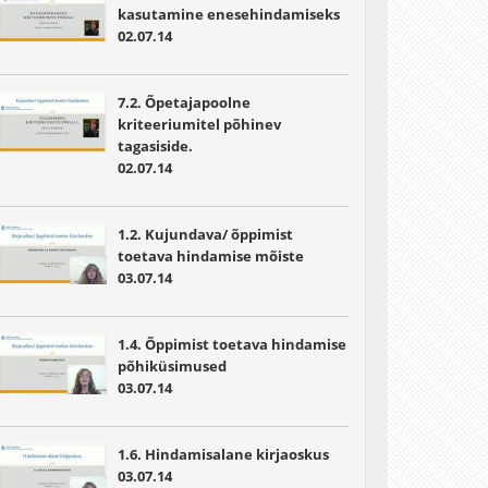
kasutamine enesehindamiseks
02.07.14
7.2. Õpetajapoolne
kriteeriumitel põhinev
tagasiside.
02.07.14
1.2. Kujundava/ õppimist
toetava hindamise mõiste
03.07.14
1.4. Õppimist toetava hindamise
põhiküsimused
03.07.14
1.6. Hindamisalane kirjaoskus
03.07.14