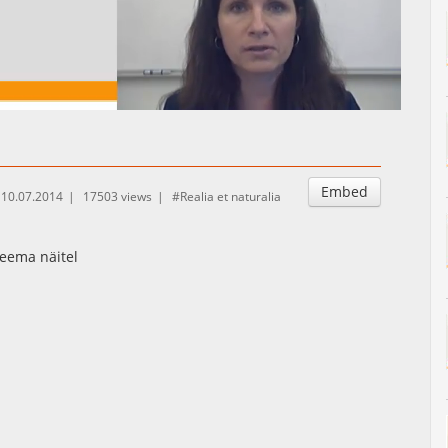
Auto
Esituskiirused
Embed
10.07.2014
17503 views
Realia et naturalia
teema näitel