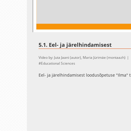
Loaded
:
Unmute
28.93%
5.1. Eel- ja järelhindamisest
Video by: Juta Jaani (autor), Maria Jürimäe (montaazh)
Educational Sciences
Eel- ja järelhindamisest loodusõpetuse "Ilma" 