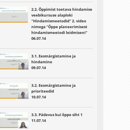
2.2. Õppimist toetava hindamise
veebikursuse alaploki
"Hindamismeetodid" 2. video
nimega "Õppe planeerimisest
hindamismeetodi leidmiseni"
06.07.14
3.1. Eesmärgistamine ja
hindamine
09.07.14
3.2. Eesmärgistamine ja
prioriteedid
10.07.14
3.3. Pädevus kui õppe siht 1
11.07.14