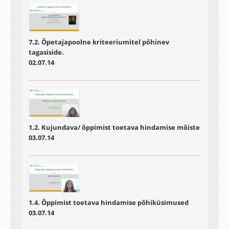
7.2. Õpetajapoolne kriteeriumitel põhinev
tagasiside.
02.07.14
1.2. Kujundava/ õppimist toetava hindamise mõiste
03.07.14
1.4. Õppimist toetava hindamise põhiküsimused
03.07.14