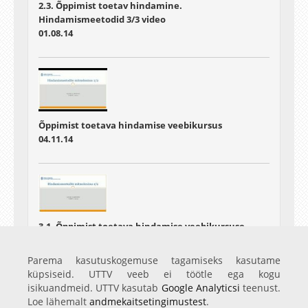
2.3. Õppimist toetav hindamine.
Hindamismeetodid 3/3 video
01.08.14
Õppimist toetava hindamise veebikursus
04.11.14
3.1. Õppimist toetava hindamise veebikursuse
alaploki "Hindamismeetodid" 3 video nimega
"uurimismeetodid" 1 osa 2st
Parema kasutuskogemuse tagamiseks kasutame
28.03.15
küpsiseid. UTTV veeb ei töötle ega kogu
isikuandmeid. UTTV kasutab
Google Analyticsi
teenust.
Loe lähemalt
andmekaitsetingimustest
.