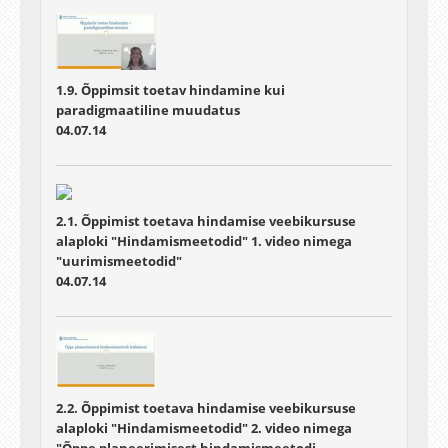
1.9. Õppimsit toetav hindamine kui
paradigmaatiline muudatus
04.07.14
2.1. Õppimist toetava hindamise veebikursuse
alaploki "Hindamismeetodid" 1. video nimega
"uurimismeetodid"
04.07.14
2.2. Õppimist toetava hindamise veebikursuse
alaploki "Hindamismeetodid" 2. video nimega