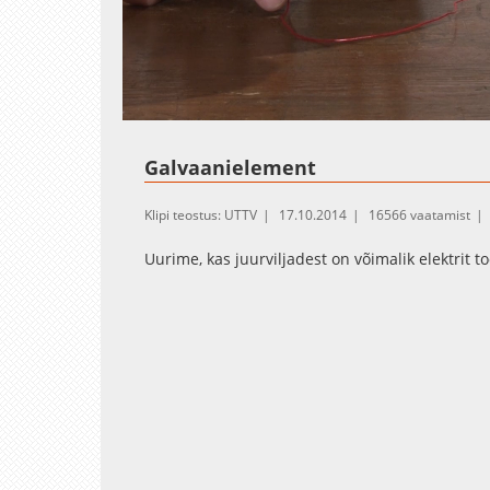
Loaded
:
Unmute
68.01%
Galvaanielement
Klipi teostus: UTTV
17.10.2014
16566 vaatamist
Uurime, kas juurviljadest on võimalik elektrit t