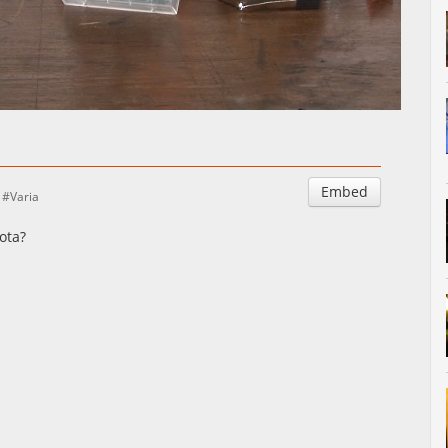
Auto
Esituskiirused
Embed
Varia
oota?