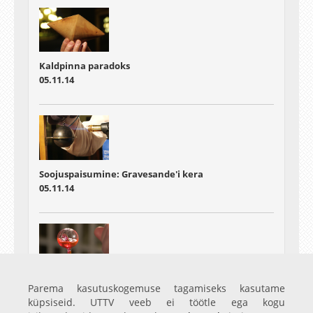
Kaldpinna paradoks
05.11.14
Soojuspaisumine: Gravesande'i kera
05.11.14
Soojuspaisumine: klaaskuulid
Parema kasutuskogemuse tagamiseks kasutame
05.11.14
küpsiseid. UTTV veeb ei töötle ega kogu