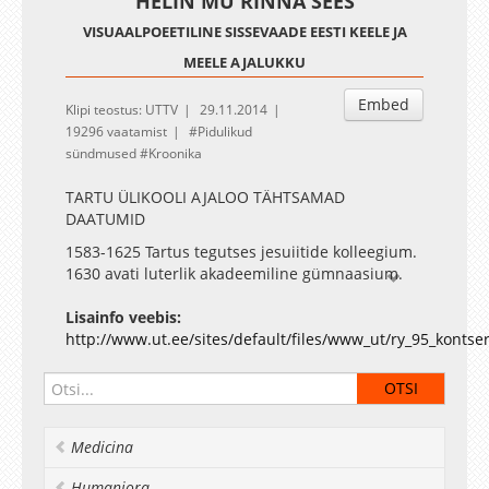
"HELIN MU RINNA SEES"
VISUAALPOEETILINE SISSEVAADE EESTI KEELE JA
MEELE AJALUKKU
Embed
Klipi teostus: UTTV
29.11.2014
19296 vaatamist
Pidulikud
sündmused
Kroonika
TARTU ÜLIKOOLI AJALOO TÄHTSAMAD
DAATUMID
1583-1625 Tartus tegutses jesuiitide kolleegium.
1630 avati luterlik akadeemiline gümnaasium.
1632 gümnaasium muudeti akadeemiaks ehk
ülikooliks. 1656 ülikool viidi Tartust Tallinna. 1665
Lisainfo veebis:
Academia Gustaviana lõpetas tegevuse. 1690
http://www.ut.ee/sites/default/files/www_ut/ry_95_kontser
ülikool avati uuesti Tartus. 1699 ülikool viidi
Pärnusse. 1710 Academia Gustavo-Carolina
lõpetas tegevuse Pärnus. 1802 ülikooli taasavati
Tartus saksakeelsena. 1893 venekeelne keiserlik
Medicina
Jurjevi ülikool. 1918 sügissemester: saksakeelne
Landesuniversität. 1. DETSEMBER 1919
Humaniora