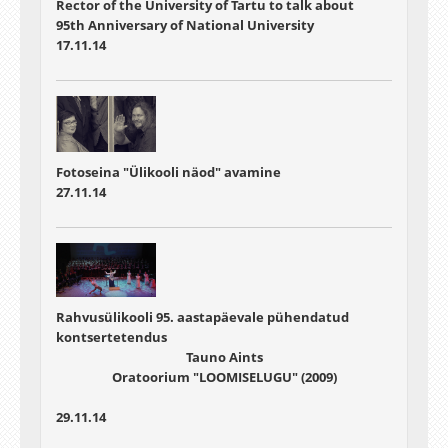
Rector of the University of Tartu to talk about
Mäesepp, Lennart Peep, Rauno Polman, Jaanika
95th Anniversary of National University
Tammaru, Kaarel Targo TÜ
17.11.14
VKA tantsukunsti tudengid Liis Siitan, Valeria
Januskevitš, Maria Priks, Anni Zupping, Annika
Karin Vahter, Kätlin Kase, Irena Pauku, Eline
Selgis, Karl Kask, Reelika Poroson, Eveli Maksim,
Elise Laius, Leanika Mändma, Laura Mander,
Maris Kahre, Diane Mõttus, Helle Mari Toomel
Fotoseina "Ülikooli näod" avamine
Korralduslik ja tehniline abi: Anu Sööt, Raido
27.11.14
Mägi (TÜ VKA õppejõud), Tauno Uibo, Pille
Kannimäe (TÜ VKA videostuudio), Liisa Liksor,
Meeli Tuoppi (TÜ VKA teatrikunsti
visuaaltehnoloogia tudengid).
Rahvusülikooli 95. aastapäevale pühendatud
kontsertetendus
Tauno Aints
Oratoorium "LOOMISELUGU" (2009)
29.11.14