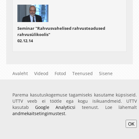
Seminar "Rahvusvahelised rahvusteadused
rahvusülikoolis"
02.12.14
Avaleht
Videod
Fotod
Teenused
Sisene
Parema kasutuskogemuse tagamiseks kasutame küpsiseid.
UTTV veeb ei töötle ega kogu isikuandmeid. UTTV
kasutab
Google Analyticsi
teenust. Loe lähemalt
andmekaitsetingimustest
.
OK