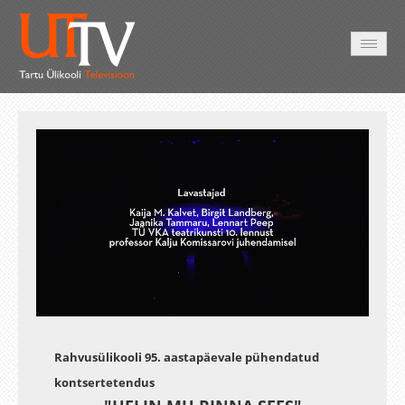
AVALEHT
VIDEOD
FOTOD
TEENUSED
Auto
Loaded
:
Unmute
Esituskiirused
1.66%
Rahvusülikooli 95. aastapäevale pühendatud
kontsertetendus