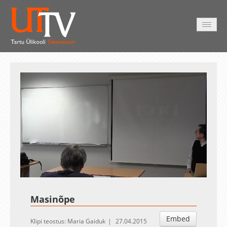
AVALEHT
VIDEOD
FOTOD
TEENUSED
Auto
Loaded
:
Unmute
Esituskiirused
0.26%
Masinõpe
Embed
Klipi teostus: Maria Gaiduk
27.04.2015