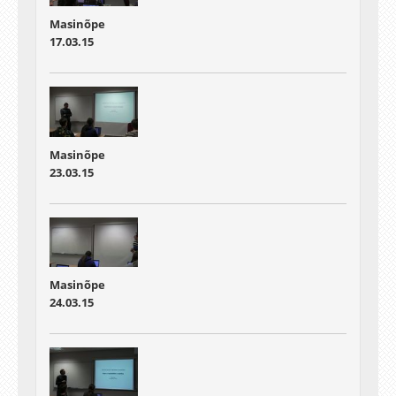
Masinõpe
17.03.15
Masinõpe
23.03.15
Masinõpe
24.03.15