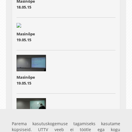
Masinõpe
18.05.15
Masinõpe
19.05.15
Masinõpe
19.05.15
Masinõpe
Parema kasutuskogemuse tagamiseks kasutame
25.05.15
küpsiseid. UTTV veeb ei töötle ega kogu