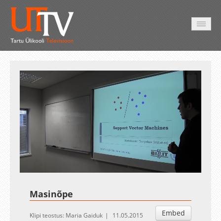
AVALEHT
VIDEOD
FOTOD
TEENUSED
Auto
Loaded
:
Unmute
Esituskiirused
0.26%
Masinõpe
Embed
Klipi teostus: Maria Gaiduk
11.05.2015