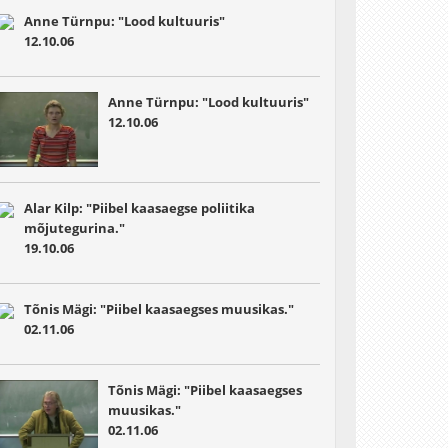
Anne Türnpu: "Lood kultuuris"
12.10.06
Anne Türnpu: "Lood kultuuris"
12.10.06
Alar Kilp: "Piibel kaasaegse poliitika
mõjutegurina."
19.10.06
Tõnis Mägi: "Piibel kaasaegses muusikas."
02.11.06
Tõnis Mägi: "Piibel kaasaegses
muusikas."
02.11.06