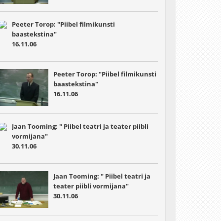
Peeter Torop: "Piibel filmikunsti
baastekstina"
16.11.06
Peeter Torop: "Piibel filmikunsti
baastekstina"
16.11.06
Jaan Tooming: " Piibel teatri ja teater piibli
vormijana"
30.11.06
Jaan Tooming: " Piibel teatri ja
teater piibli vormijana"
30.11.06