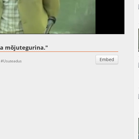
Auto
Esituskiirused
ika mõjutegurina."
Embed
Usuteadus