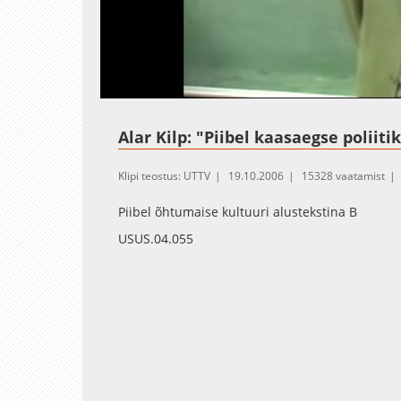
Loaded
:
Unmute
1.22%
Alar Kilp: "Piibel kaasaegse poliit
Klipi teostus: UTTV
19.10.2006
15328 vaatamist
Piibel õhtumaise kultuuri alustekstina B
USUS.04.055