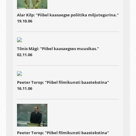
Alar Kilp: "Piibel kaasaegse poliitika mõjutegurina."
19.10.06
Tõnis Mägi: "Piibel kaasaegses muusikas."
02.11.06
Peeter Torop: "Piibel filmikunsti baastekstina"
16.11.06
Peeter Torop: "Piibel filmikunsti baastekstina"