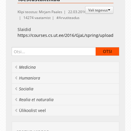
Vali tegevus
Klipi teostus: Mirjam Paales
22.03.2016
14274 vaatamist
Arvutiteadus
Slaidid
https://courses.cs.ut.ee/2016/GjaL/spring/uploads/Main/
Medicina
Humaniora
Socialia
Realia et naturalia
Ülikoolist veel