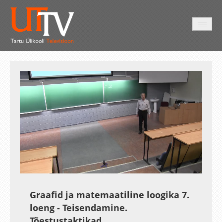
AVALEHT
VIDEOD
FOTOD
TEENUSED
Auto
Loaded
:
Unmute
Esituskiirused
1.03%
Graafid ja matemaatiline loogika 7.
loeng - Teisendamine.
Tõestustaktikad