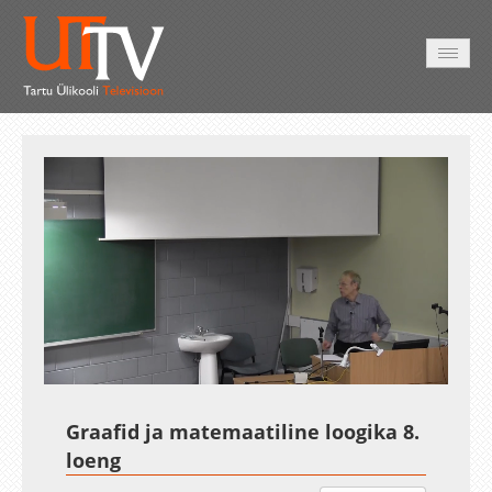
AVALEHT
VIDEOD
FOTOD
TEENUSED
Auto
Loaded
:
Unmute
Esituskiirused
1.06%
Graafid ja matemaatiline loogika 8.
loeng