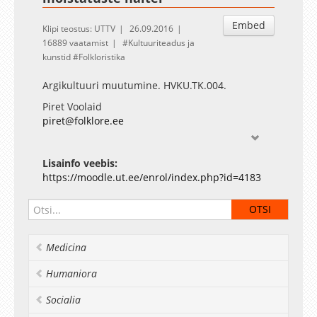
Embed
Klipi teostus: UTTV
26.09.2016
16889 vaatamist
Kultuuriteadus ja
kunstid
Folkloristika
Argikultuuri muutumine. HVKU.TK.004.
Piret Voolaid
piret@folklore.ee
Lisainfo veebis:
https://moodle.ut.ee/enrol/index.php?id=4183
Medicina
Humaniora
Socialia