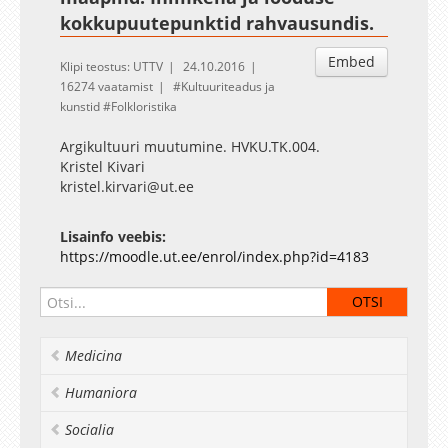
kokkupuutepunktid rahvausundis.
Embed
Klipi teostus: UTTV
24.10.2016
16274 vaatamist
Kultuuriteadus ja
kunstid
Folkloristika
Argikultuuri muutumine. HVKU.TK.004.
Kristel Kivari
kristel.kirvari@ut.ee
Lisainfo veebis:
https://moodle.ut.ee/enrol/index.php?id=4183
Medicina
Humaniora
Socialia