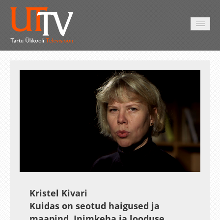
AVALEHT
VIDEOD
FOTOD
TEENUSED
Auto
Loaded
:
Unmute
Esituskiirused
3.33%
Kristel Kivari
Kuidas on seotud haigused ja
maapind. Inimkeha ja looduse