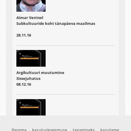
Aimar Ventsel
Subkultuuride koht tänapäeva maailmas
28.11.16
Argikultuuri muutumine
Sissejuhatus
08.12.16
Argikultuuri muutumine
Sissejuhatus lühike
Parema kasutuskogemuse tagamiseks kasutame