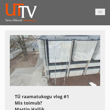
AVALEHT
VIDEOD
FOTOD
TEENUSED
Auto
Loaded
:
Unmute
Esituskiirused
6.14%
TÜ raamatukogu vlog #1
Mis toimub?
Martin Hallik