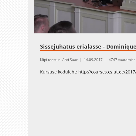
Loaded
:
Unmute
1.71%
Sissejuhatus erialasse - Dominiqu
Klipi teostus: Ahti Saar
14.09.2017
4747 vaatamist
Kursuse koduleht:
http://courses.cs.ut.ee/2017/