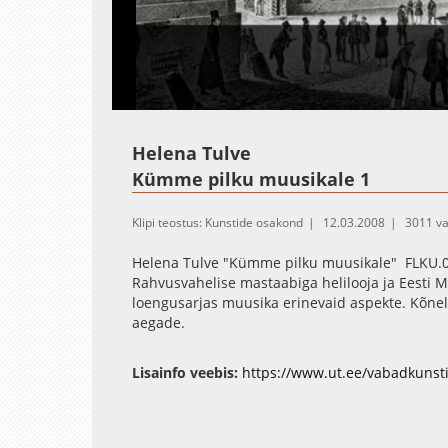
Helena Tulve
Kümme pilku muusikale 1
Klipi teostus: Kunstide osakond
12.03.2008
3011 va
Helena Tulve "Kümme pilku muusikale" FLKU.0
Rahvusvahelise mastaabiga helilooja ja Eesti
loengusarjas muusika erinevaid aspekte. Kõneld
aegade.
Lisainfo veebis:
https://www.ut.ee/vabadkunst