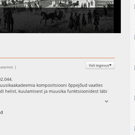
Vali tegevus
atamist
2.044.
 Muusikaakadeemia kompositsiooni õppejõud vaatles
i helist, kuulamisest ja muusika funktsioonidest läbi
id