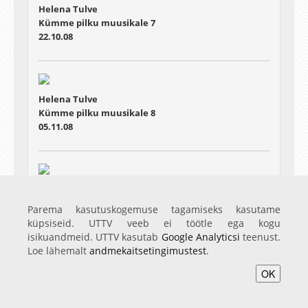
Helena Tulve
Kümme pilku muusikale 7
22.10.08
Helena Tulve
Kümme pilku muusikale 8
05.11.08
Helena Tulve
Kümme pilku muusikale 10
Parema kasutuskogemuse tagamiseks kasutame
03.12.08
küpsiseid. UTTV veeb ei töötle ega kogu
isikuandmeid. UTTV kasutab
Google Analyticsi
teenust.
Loe lähemalt
andmekaitsetingimustest
.
OK
Avaleht
Videod
Fotod
Teenused
Sisene