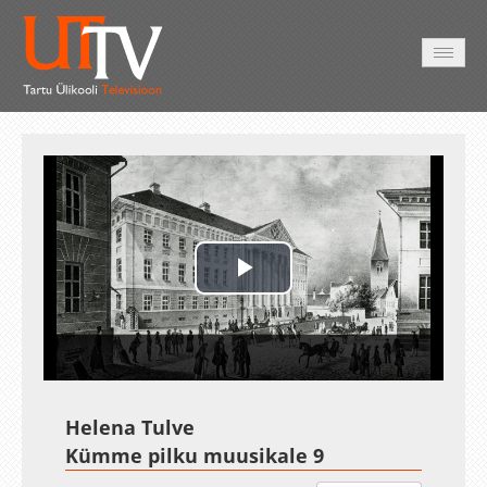
AVALEHT
VIDEOD
FOTOD
TEENUSED
Play
Video
Helena Tulve
Kümme pilku muusikale 9