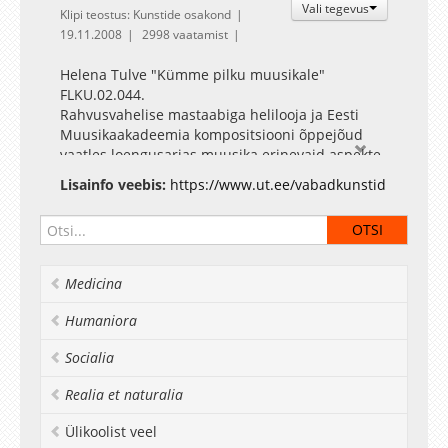
Vali tegevus
Klipi teostus: Kunstide osakond
19.11.2008
2998 vaatamist
Helena Tulve "Kümme pilku muusikale"
FLKU.02.044.
Rahvusvahelise mastaabiga helilooja ja Eesti
Muusikaakadeemia kompositsiooni õppejõud
vaatles loengusarjas muusika erinevaid aspekte.
Kõneldi helist, kuulamisest ja muusika
Lisainfo veebis:
https://www.ut.ee/vabadkunstid
funktsioonidest läbi aegade.
Medicina
Humaniora
Socialia
Realia et naturalia
Ülikoolist veel