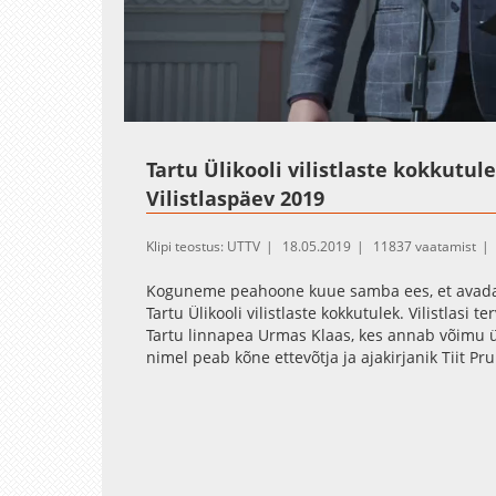
Loaded
:
Unmute
3.42%
Tartu Ülikooli vilistlaste kokkutu
Vilistlaspäev 2019
Klipi teostus: UTTV
18.05.2019
11837 vaatamist
Koguneme peahoone kuue samba ees, et avada r
Tartu Ülikooli vilistlaste kokkutulek. Vilistlasi 
Tartu linnapea Urmas Klaas, kes annab võimu ühek
nimel peab kõne ettevõtja ja ajakirjanik Tiit Pru