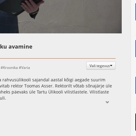
Auto
Esituskiirused
leku avamine
Vali tegevus
Kroonika
Varia
ahvusülikooli sajandal aastal kõigi aegade suurim
tervitab rektor Toomas Asser. Rektorilt võtab sõnajärje üle
s päevaks üle Tartu Ülikooli vilistlastele. Vilistlaste
uli.