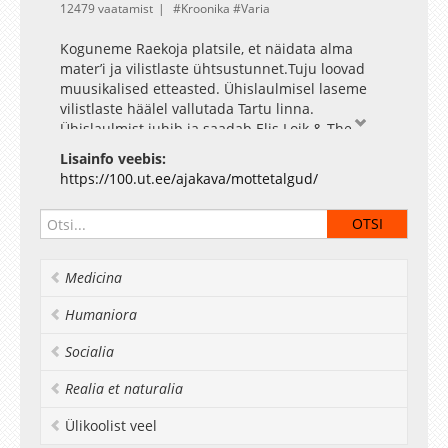
12479 vaatamist
Kroonika
Varia
Koguneme Raekoja platsile, et näidata alma
mater’i ja vilistlaste ühtsustunnet.Tuju loovad
muusikalised etteasted. Ühislaulmisel laseme
vilistlaste häälel vallutada Tartu linna.
Ühislaulmist juhib ja saadab Elis Loik & The
Phunkys ja koorid.
Lisainfo veebis:
Ja selalt edasi minnakse ühiselt õhtusele
https://100.ut.ee/ajakava/mottetalgud/
vilistlaspeole.
Medicina
Humaniora
Socialia
Realia et naturalia
Ülikoolist veel