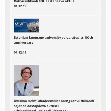
Rahvusülikooli 100. aastapäeva aktus
01.12.19
Estonian-language university celebrates its 100th
anniversary
01.12.19
Aveliina Helmi akadeemiline loeng rahvusülikooli
sajanda aastapäeva aktusel
"Elukeskkond – sajandi ülesanne"