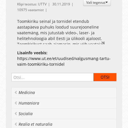
Vali tegevus
Klipi teostus: UTTV
30.11.2019
10975 vaatamist
Toomkiriku seinal ja tornidel etendub
aastapäeva puhuks loodud suurejooneline
vaatemäng, mis jutustab video-, laser- ja
helitehnoloogia abil Eesti ja ülikooli ajaloost.
Toomkirikust saab ajamasin, mis viib vaatajad
unenäolisele teekonnale meie esimesest
Lisainfo veebis:
kivikirvest kuni kosmosekuubikuni. Taevasse
https://www.ut.ee/et/uudised/valgusmang-tartu-
kerkib õppejõudude plejaad. Valgusmängu saab
vaim-toomkiriku-tornidel
jälgida Toomkiriku tornide ees orus ja
Kassitoome nõlval.
Idee ja stsenaarium – Arne Merilai
Kaasstsenarist – Andres Tenusaar
Video ja animatsioon – PEATA FILM
Medicina
Helilooja – Ardo Ran Varres
Kunstiline juht – Mart Koldits
Humaniora
Projektijuht – Silver Kaljula
Rohkem teavet rahvusülikooli juubeliaasta kohta
Socialia
on veebilehel
100.ut.ee
.
Realia et naturalia