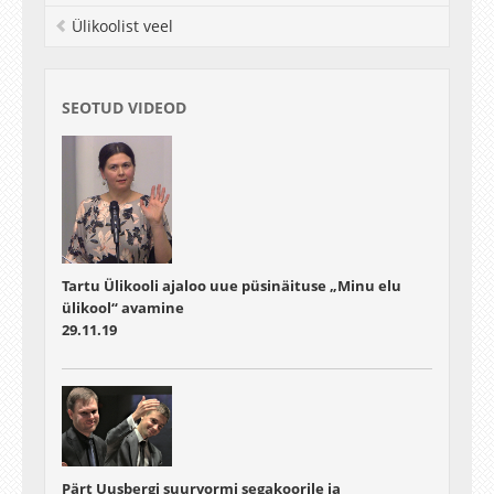
Ülikoolist veel
SEOTUD VIDEOD
Tartu Ülikooli ajaloo uue püsinäituse „Minu elu
ülikool“ avamine
29.11.19
Pärt Uusbergi suurvormi segakoorile ja