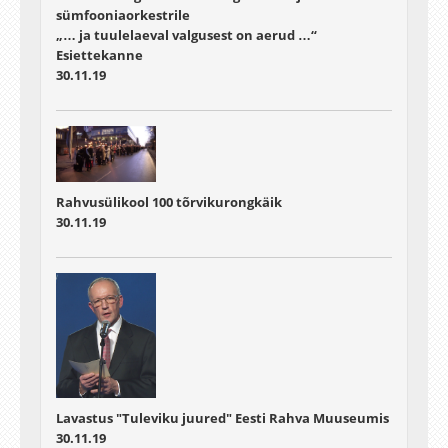
sümfooniaorkestrile
„… ja tuulelaeval valgusest on aerud …“
Esiettekanne
30.11.19
Rahvusülikool 100 tõrvikurongkäik
30.11.19
Lavastus "Tuleviku juured" Eesti Rahva Muuseumis
30.11.19