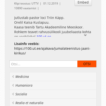
Embed
Klipi teostus: UTTV
01.12.2019
10890 vaatamist
Jutlustab pastor loci Triin Käpp.
Orelil Kaisa Kuslapuu.
Kaasa teenib Tartu Akadeemiline Meeskoor.
Rohkem teavet rahvusülikooli juubeliaasta kohta
on veebilehel
100.ut.ee
.
Lisainfo veebis:
https://100.ut.ee/ajakava/jumalateenistus-jaani-
kirikus/
Medicina
Humaniora
Socialia
Realia et naturalia