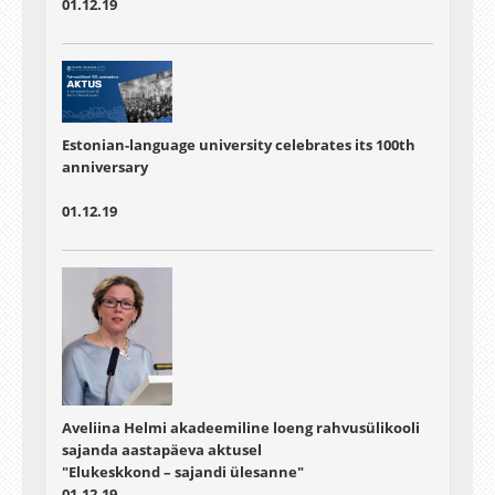
01.12.19
Estonian-language university celebrates its 100th
anniversary
01.12.19
Aveliina Helmi akadeemiline loeng rahvusülikooli
sajanda aastapäeva aktusel
"Elukeskkond – sajandi ülesanne"
01.12.19