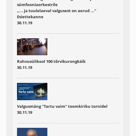
sümfooniaorkestrile
„… ja tuulelaeval valgusest on aerud …“
Esiettekanne
30.11.19
Rahvusülikool 100 tõrvikurongkäik
30.11.19
Valgusmäng "Tartu vaim" toomkiriku tornidel
30.11.19