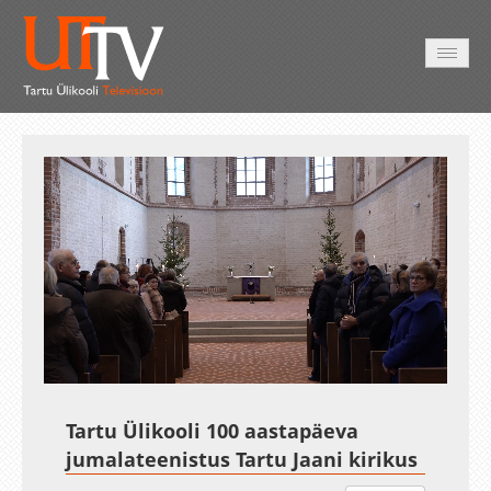
AVALEHT
VIDEOD
FOTOD
TEENUSED
Auto
Loaded
:
Unmute
Esituskiirused
0.52%
Tartu Ülikooli 100 aastapäeva
jumalateenistus Tartu Jaani kirikus