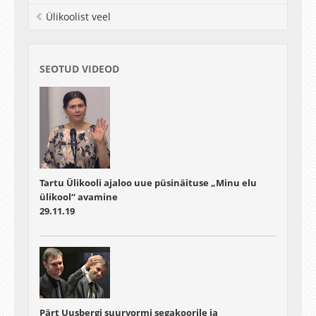
Ülikoolist veel
SEOTUD VIDEOD
Tartu Ülikooli ajaloo uue püsinäituse „Minu elu
ülikool“ avamine
29.11.19
Pärt Uusbergi suurvormi segakoorile ja