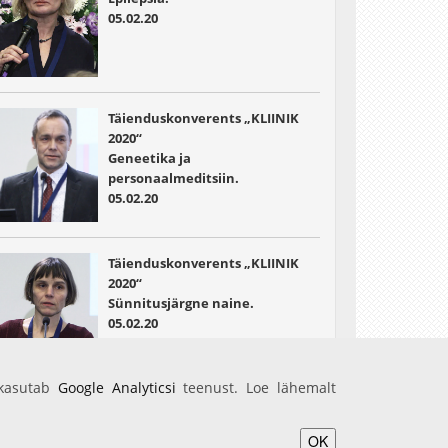
05.02.20
Täienduskonverents „KLIINIK
2020“
Geneetika ja
personaalmeditsiin.
05.02.20
Täienduskonverents „KLIINIK
2020“
Sünnitusjärgne naine.
05.02.20
 kasutab
Google Analyticsi
teenust. Loe lähemalt
OK