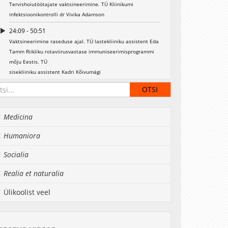
Tervishoiutöötajate vaktsineerimine. TÜ Kliinikumi
infektsioonikontrolli dr Vivika Adamson
24:09 - 50:51
Vaktsineerimine raseduse ajal. TÜ lastekliiniku assistent Eda
Tamm Riikliku rotaviirusvastase immuniseerimisprogrammi
mõju Eestis. TÜ
sisekliiniku assistent Kadri Kõivumägi
00:50:51 - 01:12:09
12 aastat HPV-vastast vaktsineerimist maailmas. TÜ BSI
mikrobioloogia prof Irja Lutsar
Medicina
01:12:09 - 02:00:30
Humaniora
Miks on vaja teada vaktsiinvälditavate haiguste
seroepidemioloogiat? TÜ lastekliiniku assistent Piia Jõgi
Socialia
Realia et naturalia
Ülikoolist veel