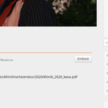
Auto
Esituskiirused
“
Embed
Medicina
iles/kliiniline/taiendus/2020/kliinik_2020_kava.pdf