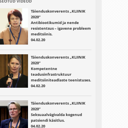
SEOTUD VIDEOD
Täienduskonverents „KLIINIK
2020“
Antibiootikumid ja nende
resistentsus – igavene probleem
meditsiinis.
04.02.20
Täienduskonverents „KLIINIK
2020“
Kompetentne
teadusinfrastruktuur
meditsiiniteadlaste teenistuses.
04.02.20
Täienduskonverents „KLIINIK
2020“
Seksuaalvägivalda kogenud
patsiendi käsitlus.
04.02.20