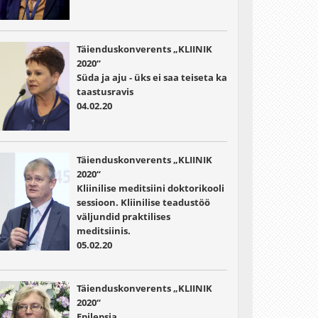
Täienduskonverents „KLIINIK
2020“
Süda ja aju - üks ei saa teiseta ka
taastusravis
04.02.20
Täienduskonverents „KLIINIK
2020“
Kliinilise meditsiini doktorikooli
sessioon. Kliinilise teadustöö
väljundid praktilises
meditsiinis.
05.02.20
Täienduskonverents „KLIINIK
2020“
Epilepsia.