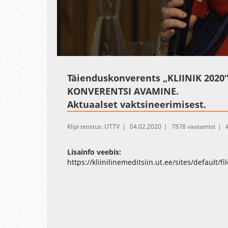
Loaded
:
Unmute
0.29%
Täienduskonverents „KLIINIK 2020
KONVERENTSI AVAMINE.
Aktuaalset vaktsineerimisest.
Klipi teostus: UTTV
04.02.2020
7878 vaatamist
Lisainfo veebis:
https://kliinilinemeditsiin.ut.ee/sites/default/f