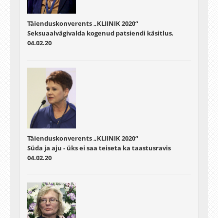
Täienduskonverents „KLIINIK 2020“
Seksuaalvägivalda kogenud patsiendi käsitlus.
04.02.20
Täienduskonverents „KLIINIK 2020“
Süda ja aju - üks ei saa teiseta ka taastusravis
04.02.20