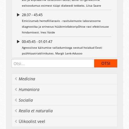
eelsoodumus esimest tüüpi diabeedi tekkeks. Liisa Saare
28:37 - 45:45
Emicizumab hemofiiliaravis - ravitulemuste laboratoorne
diagnostika ja erinevus hüübimisfaktoripõhise ravi efektiivsuse
hindamisest. Ines Vaide
00:45:45 - 01:01:47
Agressiivse käitumise valladumisega seotud hoiakud Eesti
psühhiaatriakliinikutes. Margit Lenk-Adusoo
01:01:47 - 01:18:34
Patsiendiohutusjuhtumite teavitussüsteemid haiglates,
süsteemide kasutamine ja tulemused: süstemaatiline ülevaade.
Medicina
Ere Uibu
Humaniora
01:18:34 - 01:32:30
Kuidas on arstide hulgas muutunud tähelepanu pööramine
Socialia
patsientide suitsetamisele? Läbilõikelised uuringud 2002 ja
2014. Mariliis Põld
Realia et naturalia
01:32:30 - 01:51:52
Ülikoolist veel
Kroonilise pankreatiidi kirurgilise ravi näidustused ja tulemused.
Marko Murruste