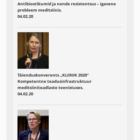
Antibiootikumid ja nende resistentsus – igavene
probleem meditsiinis.
04.02.20
Täienduskonverents „KLIINIK 2020“
Kompetentne teadusinfrastruktuur
meditsiiniteadlaste teenistuses.
04.02.20