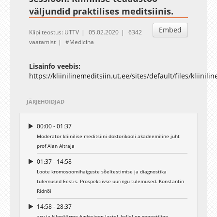
väljundid praktilises meditsiinis.
Embed
Klipi teostus: UTTV
05.02.2020
6342
vaatamist
Medicina
Lisainfo veebis:
https://kliinilinemeditsiin.ut.ee/sites/default/files/kliini
JÄRJEHOIDJAD
00:00 - 01:37
Moderator kliinilise meditsiini doktorikooli akadeemiline juht
prof Alan Altraja
01:37 - 14:58
Loote kromosoomihaiguste sõeltestimise ja diagnostika
tulemused Eestis. Prospektiivse uuringu tulemused. Konstantin
Ridnõi
14:58 - 28:37
asv ja kilpnäärme funktsioon lastel, kellel on geneetiline