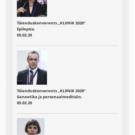
Täienduskonverents „KLIINIK 2020“
Epilepsia.
05.02.20
Täienduskonverents „KLIINIK 2020“
Geneetika ja personaalmeditsiin.
05.02.20