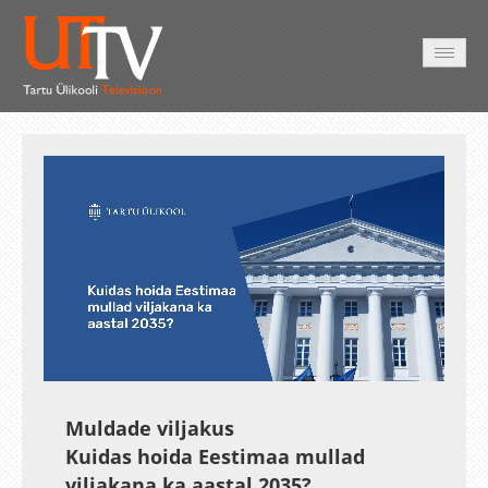
AVALEHT
VIDEOD
FOTOD
TEENUSED
Auto
Loaded
:
Unmute
Esituskiirused
Subtitles
19.16%
Muldade viljakus
Kuidas hoida Eestimaa mullad
viljakana ka aastal 2035?