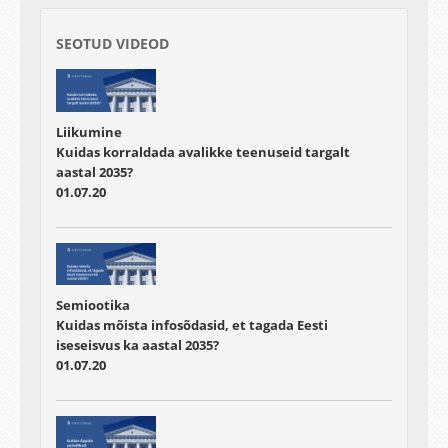
teada, milline on Eesti põllumuldade bioloogiline
seisund, kes seal elavad ning kas seal on
piisavalt elanikke.
SEOTUD VIDEOD
Liikumine
Kuidas korraldada avalikke teenuseid targalt
aastal 2035?
01.07.20
Semiootika
Kuidas mõista infosõdasid, et tagada Eesti
iseseisvus ka aastal 2035?
01.07.20