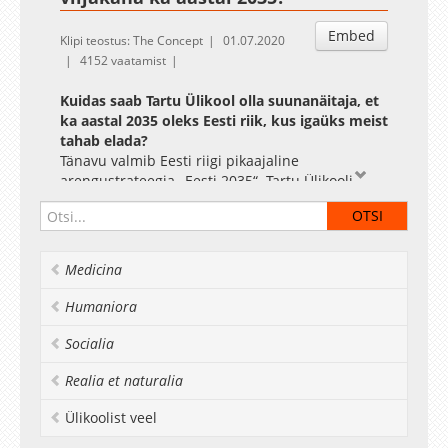
Embed
Klipi teostus: The Concept
01.07.2020
4152 vaatamist
Kuidas saab Tartu Ülikool olla suunanäitaja, et
ka aastal 2035 oleks Eesti riik, kus igaüks meist
tahab elada?
Tänavu valmib Eesti riigi pikaajaline
arengustrateegia „Eesti 2035“. Tartu Ülikooli
teadlased räägivad, millised on Eesti olulised
arenguvajadused nende eriala vaatepunktist ja
kuidas saame meie ülikoolist aidata kaasa nende
eesmärkide täitumisele
Medicina
Ligi kolmandik maailma teadaolevast
Humaniora
liigirikkusest elab mullas ning igaühel neist on
seal oma roll ja põhjus. Muldade tervise heaks
Socialia
tehtavad teod või tegemata jätmised võivad küll
näida ja vahel ollagi tülikad, kuid ajapikku
Realia et naturalia
muutuvad need paratamatult
möödapääsmatuks. Tartu Ülikooli taimeökoloog
Ülikoolist veel
Tanel Vahter räägib videos, miks on meil vaja