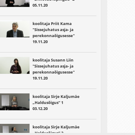
05.11.20
koolitaja Priit Kama
"Sissejuhatus asja- ja
perekonnaõigusesse"
19.11.20
koolitaja Susann Liin
"Sissejuhatus asja- ja
perekonnaõigusesse"
19.11.20
koolitaja Sirje Kaljumäe
„Haldusõigus“ 1
03.12.20
koolitaja Sirje Kaljumäe
„Haldusõigus“ 2