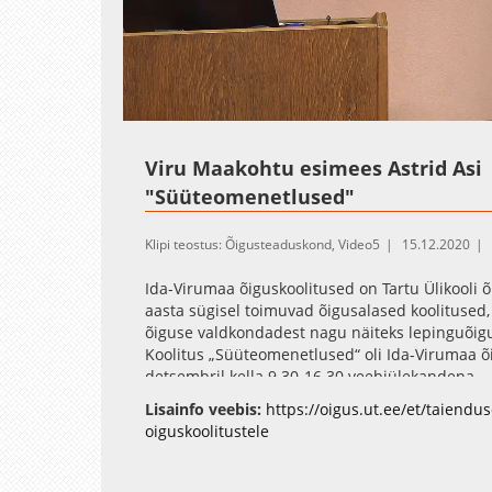
Loaded
:
Unmute
0.10%
Viru Maakohtu esimees Astrid Asi
"Süüteomenetlused"
Klipi teostus: Õigusteaduskond, Video5
15.12.2020
Ida-Virumaa õiguskoolitused on Tartu Ülikooli 
aasta sügisel toimuvad õigusalased koolitused
õiguse valdkondadest nagu näiteks lepinguõigu
Koolitus „Süüteomenetlused“ oli Ida-Virumaa õi
detsembril kella 9.30-16.30 veebiülekandena.
Koolitaja on Viru Maakohtu esimees ja kriminaa
Lisainfo veebis:
https://oigus.ut.ee/et/taiendu
oiguskoolitustele