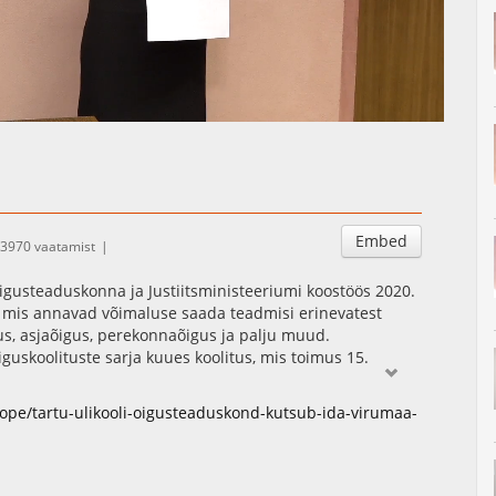
Auto
Esituskiirused
Embed
3970 vaatamist
õigusteaduskonna ja Justiitsministeeriumi koostöös 2020.
, mis annavad võimaluse saada teadmisi erinevatest
s, asjaõigus, perekonnaõigus ja palju muud.
guskoolituste sarja kuues koolitus, mis toimus 15.
lasjadele spetsialiseerunud kohtunik Astrid Asi.
sope/tartu-ulikooli-oigusteaduskond-kutsub-ida-virumaa-