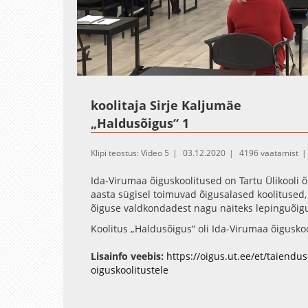
Loaded
:
Unmute
0.20%
koolitaja Sirje Kaljumäe
„Haldusõigus“ 1
Klipi teostus: Video 5
03.12.2020
4196 vaatamist
Ida-Virumaa õiguskoolitused on Tartu Ülikooli 
aasta sügisel toimuvad õigusalased koolitused
õiguse valdkondadest nagu näiteks lepinguõigu
Koolitus „Haldusõigus“ oli Ida-Virumaa õiguskool
kella 9.15–17.00 Kersti Võlu Koolituskeskuses (K
tunnustatud haldusõiguse ekspert Sirje Kaljum
Lisainfo veebis:
https://oigus.ut.ee/et/taiendu
oiguskoolitustele