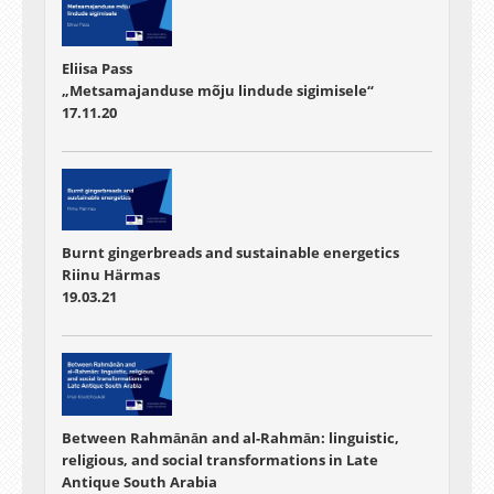
Eliisa Pass
„Metsamajanduse mõju lindude sigimisele“
17.11.20
Burnt gingerbreads and sustainable energetics
Riinu Härmas
19.03.21
Between Rahmānān and al-Rahmān: linguistic,
religious, and social transformations in Late
Antique South Arabia