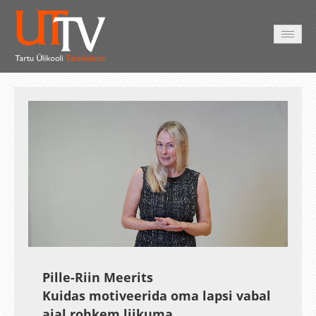
AVALEHT
VIDEOD
FOTOD
TEENUSED
Auto
Loaded
:
Unmute
Esituskiirused
19.43%
Pille-Riin Meerits
Kuidas motiveerida oma lapsi vabal
ajal rohkem liikuma