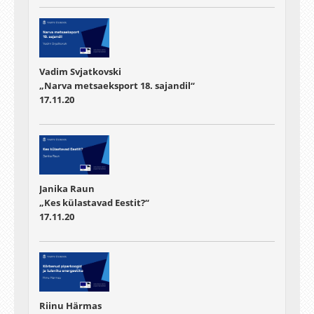
Vadim Svjatkovski
„Narva metsaeksport 18. sajandil“
17.11.20
Janika Raun
„Kes külastavad Eestit?“
17.11.20
Riinu Härmas