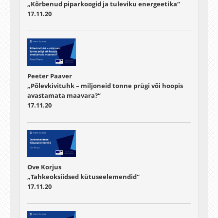
„Kõrbenud piparkoogid ja tuleviku energeetika“
17.11.20
Peeter Paaver
„Põlevkivituhk – miljoneid tonne prügi või hoopis
avastamata maavara?“
17.11.20
Ove Korjus
„Tahkeoksiidsed kütuseelemendid“
17.11.20