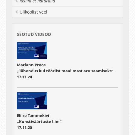
Realia et naturalia
Ülikoolist veel
SEOTUD VIDEOD
Mariann Proos
„Tähendus kui tööriist maailmast aru saamiseks“.
17.11.20
Eliise Tammekivi
„Kunstiväärtuste liim“
17.11.20