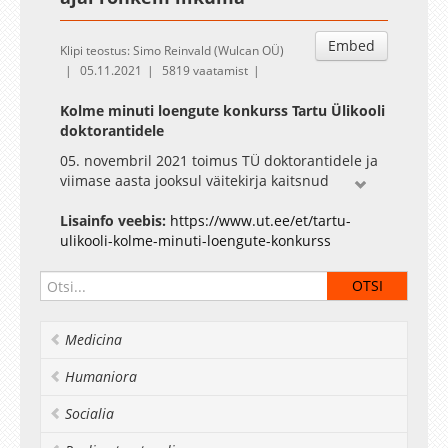
Embed
Klipi teostus: Simo Reinvald (Wulcan OÜ)
05.11.2021
5819 vaatamist
Kolme minuti loengute konkurss Tartu Ülikooli
doktorantidele
05. novembril 2021 toimus TÜ doktorantidele ja
viimase aasta jooksul väitekirja kaitsnud
värsketele doktoritele kolmeminutiliste loengute
konkurss, kus oma teadustööd või hiljutist
Lisainfo veebis:
https://www.ut.ee/et/tartu-
publikatsiooni laiemale avalikkusele tutvustada.
ulikooli-kolme-minuti-loengute-konkurss
Tartu Ülikooli konkursil esitatud 3-minutiliste
loengute seast valis žürii välja parimad, keda
ootas rahaline preemia ja võimalus esindada
ülikooli uue aasta alguses Teaduste Akadeemias
Medicina
toimuval kolme minuti loengute konkursi
finaalüritusel.
Humaniora
Üritust toetab Euroopa Liidu Regionaalarengu
Fond (Tartu Ülikooli ASTRA projekt PER ASPERA).
Socialia