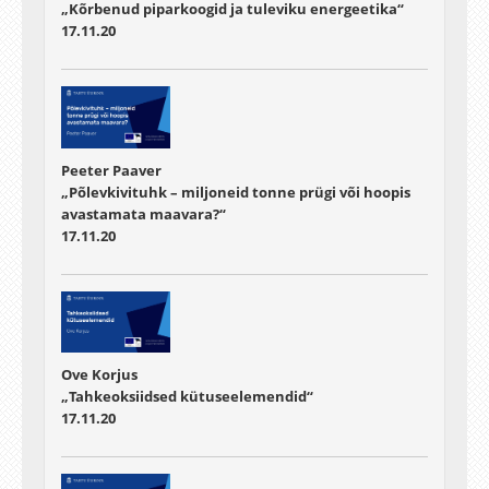
„Kõrbenud piparkoogid ja tuleviku energeetika“
17.11.20
Peeter Paaver
„Põlevkivituhk – miljoneid tonne prügi või hoopis
avastamata maavara?“
17.11.20
Ove Korjus
„Tahkeoksiidsed kütuseelemendid“
17.11.20