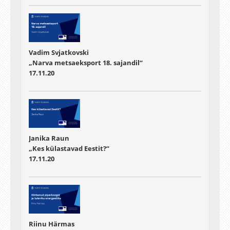
Vadim Svjatkovski
„Narva metsaeksport 18. sajandil“
17.11.20
Janika Raun
„Kes külastavad Eestit?“
17.11.20
Riinu Härmas