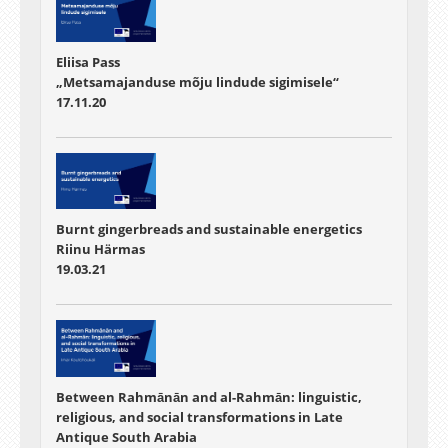
Eliisa Pass
„Metsamajanduse mõju lindude sigimisele“
17.11.20
Burnt gingerbreads and sustainable energetics
Riinu Härmas
19.03.21
Between Rahmānān and al-Rahmān: linguistic,
religious, and social transformations in Late
Antique South Arabia