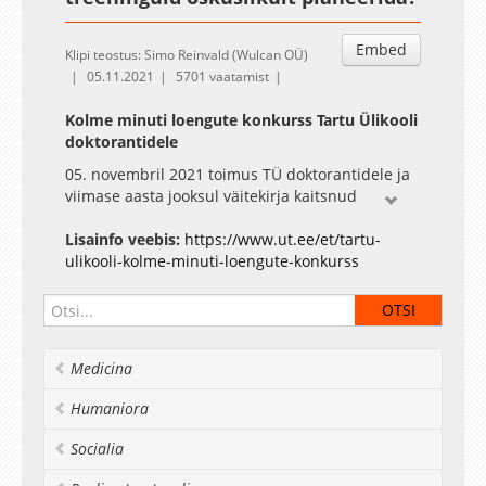
Embed
Klipi teostus: Simo Reinvald (Wulcan OÜ)
05.11.2021
5701 vaatamist
Kolme minuti loengute konkurss Tartu Ülikooli
doktorantidele
05. novembril 2021 toimus TÜ doktorantidele ja
viimase aasta jooksul väitekirja kaitsnud
värsketele doktoritele kolmeminutiliste loengute
konkurss, kus oma teadustööd või hiljutist
Lisainfo veebis:
https://www.ut.ee/et/tartu-
publikatsiooni laiemale avalikkusele tutvustada.
ulikooli-kolme-minuti-loengute-konkurss
Tartu Ülikooli konkursil esitatud 3-minutiliste
loengute seast valis žürii välja parimad, keda
ootas rahaline preemia ja võimalus esindada
ülikooli uue aasta alguses Teaduste Akadeemias
Medicina
toimuval kolme minuti loengute konkursi
finaalüritusel.
Humaniora
Üritust toetab Euroopa Liidu Regionaalarengu
Fond (Tartu Ülikooli ASTRA projekt PER ASPERA).
Socialia