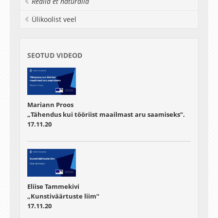
Realia et naturalia
Ülikoolist veel
SEOTUD VIDEOD
Mariann Proos
„Tähendus kui tööriist maailmast aru saamiseks“.
17.11.20
Eliise Tammekivi
„Kunstiväärtuste liim“
17.11.20